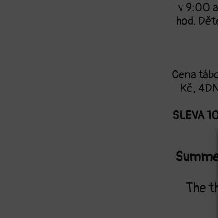
v 9:00 a
hod. Dět
Cena táb
Kč, 4DN
SLEVA 1
Summer 
The t