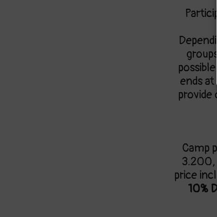
Partic
Dependin
groups
possibl
ends at
provide 
Camp p
3.200,
price inc
10% 