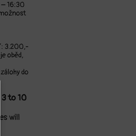
0 – 16:30
e možnost
: 3.200,-
je oběd,
 zálohy do
 3 to 10
s will