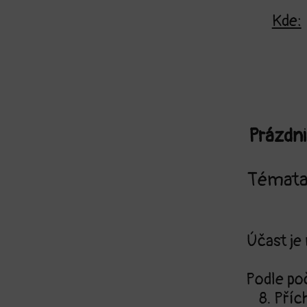
Kde:
Prázdni
Témata
Účast je
Podle poč
8. Pří