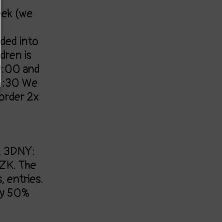
eek (we
ided into
dren is
9:00 and
6:30
We
order 2x
, 3DNY:
CZK.
The
, entries.
pay 50%