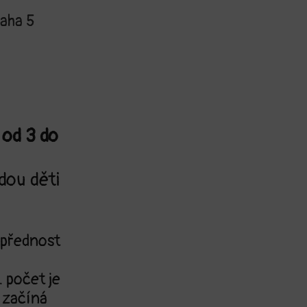
aha 5
 od 3 do
ou děti
 přednost
. počet je
 začíná