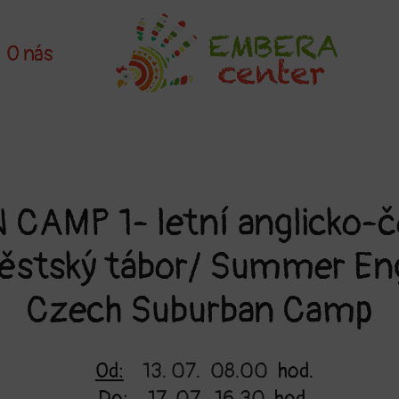
O nás
 CAMP 1- letní anglicko-č
ěstský tábor/ Summer Eng
Czech Suburban Camp
Od:
13. 07.
08.00
hod.
Do:
17. 07.
16.30
hod.