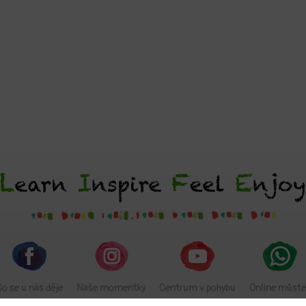
Co se u nás děje
Naše momentky
Centrum v pohybu
Online můste