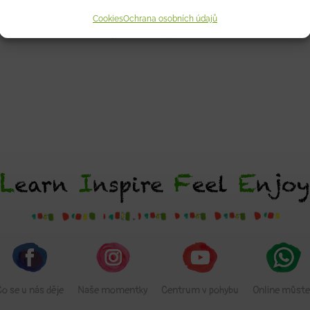
Cookies
Ochrana osobních údajů
Co se u nás děje
Naše momentky
Centrum v pohybu
Online můste