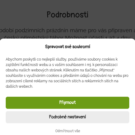
Podrobnosti
období podzimních prázdnin máme pro vás připraven 
český příměstský tábor. Možnost účasti 1 až 4 dny.
Spravovat své soukromí
are organizing day camp for kids on school autumn ho
Abychom poskytli co nejlepší služby, používáme soubory cookies k
possibility of participation 1 – 4 days.
zajištění funkčnosti webu a s vaším souhlasem i mj. k personalizaci
obsahu našich webových stránek. Kliknutím na tlačítko „Přijmout“
souhlasíte s využíváním cookies a předáním údajů o chování na webu pro
zobrazení cílené reklamy na sociálních sítích a reklamních sítích na
MÁM ZÁJEM
dalších webech.
+420 606 769 090
Přijmout
Podrobné nastavení
Pomozte nám a sdílejte naší akci
Odmítnout vše