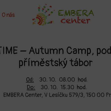
O nás
IME – Autumn Camp, po
příměstský tábor
Od:
30. 10.
08.00
hod.
Do:
30. 10.
15.30
hod.
EMBERA Center, V Lesíčku 579/3, 150 00 Pr