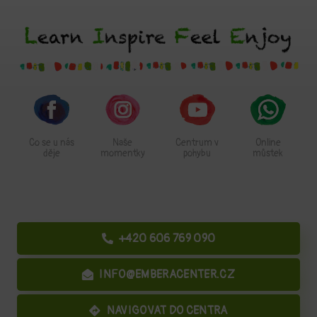
Co se u nás
Naše
Centrum v
Online
děje
momentky
pohybu
můstek
+420 606 769 090
INFO@EMBERACENTER.CZ
NAVIGOVAT DO CENTRA