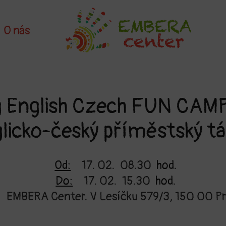
O nás
g English Czech FUN CAMP,
licko-český příměstský t
Od:
17. 02.
08.30
hod.
Do:
17. 02.
15.30
hod.
EMBERA Center. V Lesíčku 579/3, 150 00 Pr