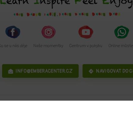
Co se u nás děje
Naše momentky
Centrum v pohybu
Online můste
INFO@EMBERACENTER.CZ
NAVIGOVAT DO 
Napsat recenzi na Googlu
Ceník služeb
Ochrana údajů
Soubor
Copyright ©
2026 EMBERA s.r.o.,
Spravuje agentura
Agentura maveb