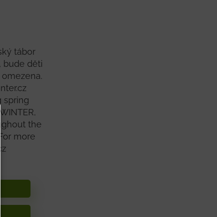
ský tábor
, bude děti
je omezena.
nter.cz
 spring
ic WINTER,
oughout the
. For more
cz