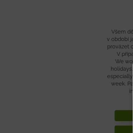
Všem dět
v období j
provázet c
V příp
We wou
holidays.
especially
week. Par
i