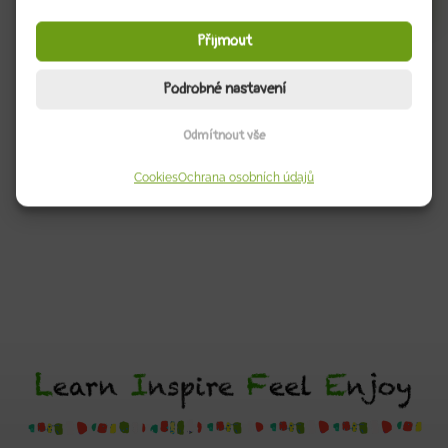
Přijmout
Pomozte nám a sdílejte naší akci
Podrobné nastavení
Odmítnout vše
Cookies
Ochrana osobních údajů