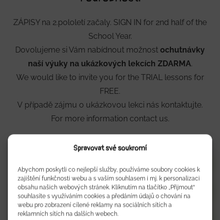
ZÁPISY na 2.pololetí začaly. SIGN IN for 2nd half of the
School Year.
Dovolujeme si Vám nabídnout možnost
ochutnávky
naší výuky na ukázkových lekcích ZDARMA
.
We would like to invite you for the TRIAL lessons for
FREE.
V případě zájmu o ukázkovou lekci nás kontaktujte.
For more information contact us.
Spravovat své soukromí
MÁM ZÁJEM
Abychom poskytli co nejlepší služby, používáme soubory cookies k
zajištění funkčnosti webu a s vaším souhlasem i mj. k personalizaci
+420 606 769 090
obsahu našich webových stránek. Kliknutím na tlačítko „Přijmout“
souhlasíte s využíváním cookies a předáním údajů o chování na
webu pro zobrazení cílené reklamy na sociálních sítích a
reklamních sítích na dalších webech.
ZOBRAZIT UDÁLOST NA FACEBOOKU