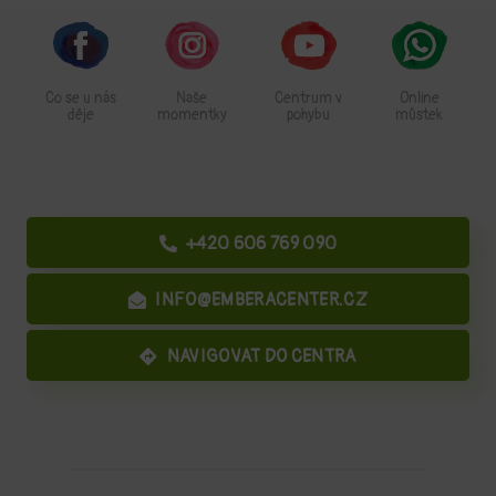
Co se u nás
Naše
Centrum v
Online
děje
momentky
pohybu
můstek
+420 606 769 090
INFO@EMBERACENTER.CZ
NAVIGOVAT DO CENTRA