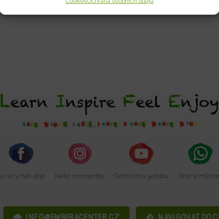
Cookies
Ochrana osobních údajů
Co se u nás děje
Naše momentky
Centrum v pohybu
Online můste
INFO@EMBERACENTER.CZ
NAVIGOVAT DO 