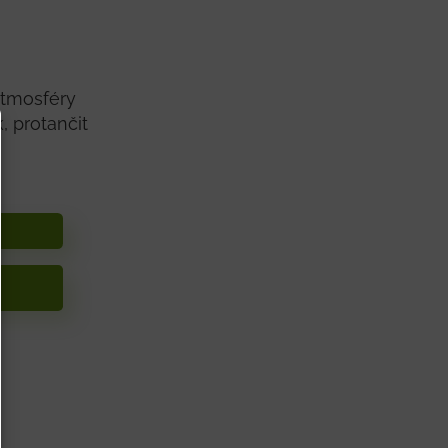
atmosféry
, protančit
.