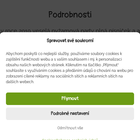
Podrobnosti
 v roce 2019 veselá pyžamová party plná písniček a 
cích Vánoc. Rodiče mohou vyrazit na vánoční večírek
Spravovat své soukromí
celou noc…pobavit se a mít možnost si trochu pospat
Abychom poskytli co nejlepší služby, používáme soubory cookies k
zajištění funkčnosti webu a s vaším souhlasem i mj. k personalizaci
obsahu našich webových stránek. Kliknutím na tlačítko „Přijmout“
souhlasíte s využíváním cookies a předáním údajů o chování na webu pro
MÁM ZÁJEM
zobrazení cílené reklamy na sociálních sítích a reklamních sítích na
dalších webech.
+420 606 769 090
Přijmout
Podrobné nastavení
Pomozte nám a sdílejte naší akci
Odmítnout vše