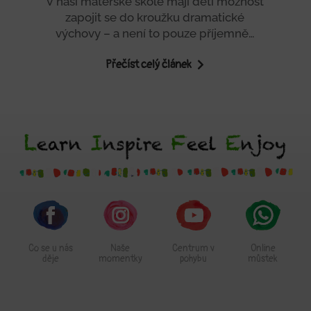
V naší mateřské škole mají děti možnost
zapojit se do kroužku dramatické
výchovy – a není to pouze příjemně…
Přečíst celý článek
Co se u nás
Naše
Centrum v
Online
děje
momentky
pohybu
můstek