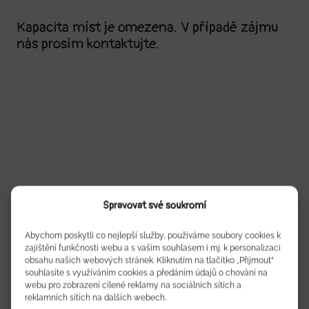
Kapacita míst je omezena. V případě zájmu
nás prosím kontaktujte.
Spravovat své soukromí
Abychom poskytli co nejlepší služby, používáme soubory cookies k
zajištění funkčnosti webu a s vaším souhlasem i mj. k personalizaci
obsahu našich webových stránek. Kliknutím na tlačítko „Přijmout“
souhlasíte s využíváním cookies a předáním údajů o chování na
webu pro zobrazení cílené reklamy na sociálních sítích a
Líbil se vám článek?
reklamních sítích na dalších webech.