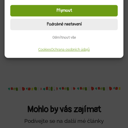
Řekněte o něm vašim přátelům?
Přijmout
Podrobné nastavení
Odmítnout vše
Cookies
Ochrana osobních údajů
Mohlo by vás zajímat
Podívejte se na další mé články